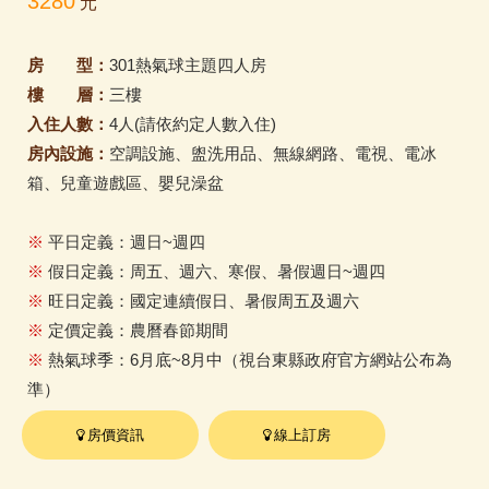
3280
元
房 型：
301熱氣球主題四人房
樓 層：
三樓
入住人數：
4人(請依約定人數入住)
房內設施：
空調設施、盥洗用品、無線網路、電視、電冰
箱、兒童遊戲區、嬰兒澡盆
※
平日定義：週日~週四
※
假日定義：周五、週六、寒假、暑假週日~週四
※
旺日定義：國定連續假日、暑假周五及週六
※
定價定義：農曆春節期間
※
熱氣球季：6月底~8月中（視台東縣政府官方網站公布為
準）
房價資訊
線上訂房